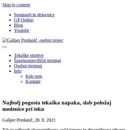
Skip to content
Seminarji in delavnice
GP Online
Blog
Youtube
Tekaške storitve
Športnospecifični treningi
Osebni treningi
Info
Kdo sem
Kontakt
Najbolj pogosta tekaška napaka, slab položaj
medenice pri teku
Gašper Predanič, 28. 8. 2021
Tek je seštevek ekonomičnega, usklajenega in dinamičnega gibanja.