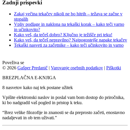
Zadnji prispevki
Zakaj večina tekačev nikoli ne bo hitrih – težava se začne v
stopalih
Vpliv podlage in naklona na tekaški korak – kako teči varno
in učinkovito?
Kako veš, da tečeš dobro? Ključno je težišče pri teku!
Kako veš, da tečeš nepravilno? Najpogostejše napake tekačev
Tekaški nasveti za začetnike – kako teči učinkovito in varno
Poveživa se
© 2026
Gašper Predanič
|
Varovanje osebnih podatkov
|
Piškotki
BREZPLAČNA E-KNJIGA
8 nasvetov kako naj tek postane užitek
Vpišite elektronski naslov in poslal vam bom dostop do priročnika,
ki bo nadgradil vaš pogled in pristop k teku.
“Brez velike filozofije in znanosti se da preprosto začeti, enostavno
nadaljevati in ob tem uživati.”