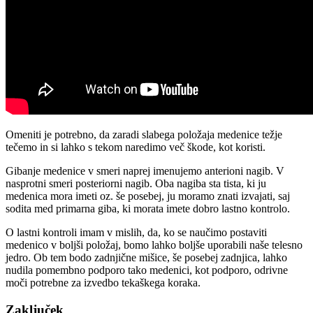
Omeniti je potrebno, da zaradi slabega položaja medenice težje
tečemo in si lahko s tekom naredimo več škode, kot koristi.
Gibanje medenice v smeri naprej imenujemo anterioni nagib. V
nasprotni smeri posteriorni nagib. Oba nagiba sta tista, ki ju
medenica mora imeti oz. še posebej, ju moramo znati izvajati, saj
sodita med primarna giba, ki morata imete dobro lastno kontrolo.
O lastni kontroli imam v mislih, da, ko se naučimo postaviti
medenico v boljši položaj, bomo lahko boljše uporabili naše telesno
jedro. Ob tem bodo zadnjične mišice, še posebej zadnjica, lahko
nudila pomembno podporo tako medenici, kot podporo, odrivne
moči potrebne za izvedbo tekaškega koraka.
Zaključek