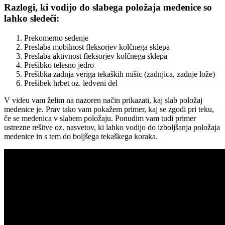
Razlogi, ki vodijo do slabega položaja medenice so
lahko sledeči:
Prekomerno sedenje
Preslaba mobilnost fleksorjev kolčnega sklepa
Preslaba aktivnost fleksorjev kolčnega sklepa
Prešibko telesno jedro
Prešibka zadnja veriga tekaških mišic (zadnjica, zadnje lože)
Prešibek hrbet oz. ledveni del
V videu vam želim na nazoren način prikazati, kaj slab položaj
medenice je. Prav tako vam pokažem primer, kaj se zgodi pri teku,
če se medenica v slabem položaju. Ponudim vam tudi primer
ustrezne rešitve oz. nasvetov, ki lahko vodijo do izboljšanja položaja
medenice in s tem do boljšega tekaškega koraka.