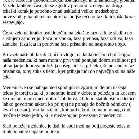
V zelo kratkem času, ki se zgodi v prehodu iz enega na drugi
tekaški korak je potrebno znati uskladiti veliko medsebojno
povezanih gibalnih elementov oz. boljše rečeno faz, ki tekaški korak
sestavljajo.
Če se zelo na kratko osredotočim na tekaške faze si le te sledijo po
slednjem zaporedju. Faza pristanka, faza prenosa, faza odriva, faza
zamaha, faza leta in ponovna faza pristanka na nasprotno nogo.
Pri vseh naštetih fazah ključno vlogo, da lahko tečemo boljše igra
naša medenica, ki nam mora v prvi vrsti ponujati dobro stabilnost pri
ohranjanju dobrega položaja našega telesa pri teku, še posebej v fazi
pristanka, torej stika s tlemi, kjer prihaja tudi do največjih sil na naše
telo.
Medenica, ki se nahaja med spodnjih in zgornjim delom našega
telesa je torej tista, ki jo moramo imeti v dobrem položaju in kot sem
že omenil, mora imeti dobro stabilnost. O dobri stabilnosti medenice
lahko govorimo takrat, ko pri njej ne prihaja do bočnih odmikov (
levo in desno), v stiku s tlemi, kot tudi takrat, ko nam pomaga tudi
močno telesno jedro, ki je medsebojno povezano z medenico.
Slab položaj medenice je tisti, ki sodi med najbolj pogoste telesno
funkcionalne napake pri teku.