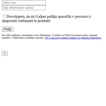
Dovoljujem, da mi Gašper pošilja sporočila v povezavi z
njegovimi vsebinami in produkti
Kot tržno platformo uporabljamo servis Mailchimp. S klikom na Pošlji dovoljujete prenos vpisanih
podatkov v Mailchimp za nadaljno uporabo.
Več o varovanju osebnih podatkov na platformi Mailchimp.
×