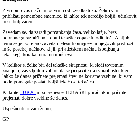
Z vsebino vas ne želim odvrniti od izvedbe teka. Želim vam
približati pomembne smernice, ki lahko tek naredijo boljši, učinkovit
in še bolj varen.
Zavedam se, da zaradi pomankanja časa, veliko lažje, brez
potrebnega razmišljanja obuti tekaške copate in oditi teči. A kljub
temu se je potrebno zavedati telesnih omejitev in njegovih prednosti
in še posebej načinov, ki jih pri atletskem načinu izboljšanja
tekaškega koraka moramo upoštevati.
V kolikor si želite biti del tekaške skupnosti, ki sledi tovrstnim
znanjem, vas vljudno vabim, da se
prijavite na e-mail
listo, kjer
lahko že danes pričnete prejemati številne koristne vsebine, ki vam
bodo pomagale postati boljši tekač oz. tekačica.
Kliknite
TUKAJ
in si prenesite TEKAŠKI priročnik in pričnite
prejemati dobre vsebine že danes.
Uspešno delo vam želim,
GP