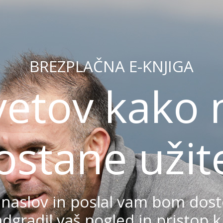
BREZPLAČNA E-KNJIGA
vetov kako n
ostane užit
 naslov in poslal vam bom dost
dgradil vaš pogled in pristop k