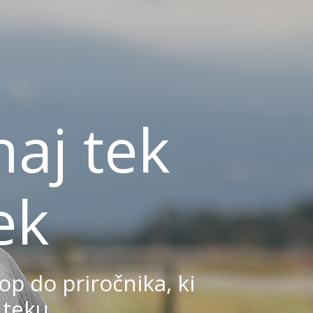
aj tek
ek
op do priročnika, ki
 teku.