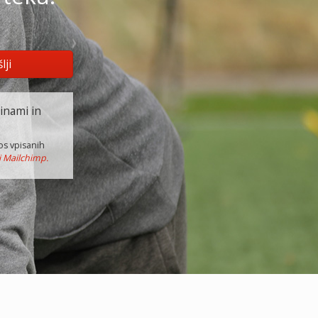
inami in
os vpisanih
i Mailchimp.