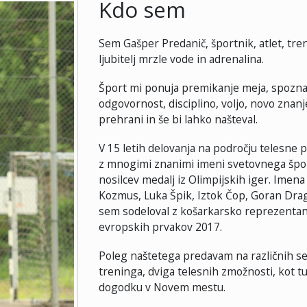
Kdo sem
Sem Gašper Predanič, športnik, atlet, tren
ljubitelj mrzle vode in adrenalina.
Šport mi ponuja premikanje meja, spozna
odgovornost, disciplino, voljo, novo znanj
prehrani in še bi lahko našteval.
V 15 letih delovanja na področju telesne 
z mnogimi znanimi imeni svetovnega špor
nosilcev medalj iz Olimpijskih iger. Imena
Kozmus, Luka Špik, Iztok Čop, Goran Dragi
sem sodeloval z košarkarsko reprezentanc
evropskih prvakov 2017.
Poleg naštetega predavam na različnih semi
treninga, dviga telesnih zmožnosti, kot t
dogodku v Novem mestu.