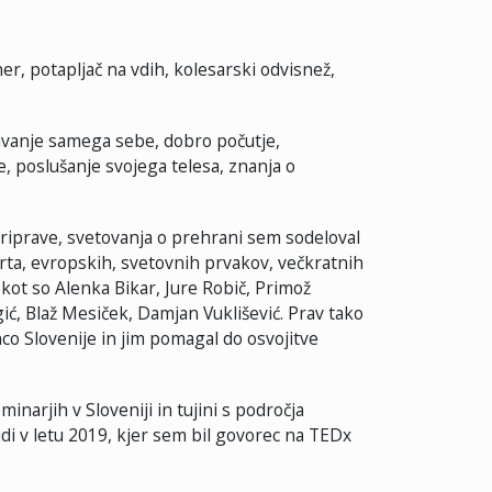
er, potapljač na vdih, kolesarski odvisnež,
vanje samega sebe, dobro počutje,
e, poslušanje svojega telesa, znanja o
priprave, svetovanja o prehrani sem sodeloval
ta, evropskih, svetovnih prvakov, večkratnih
 kot so Alenka Bikar, Jure Robič, Primož
ć, Blaž Mesiček, Damjan Vuklišević. Prav tako
o Slovenije in jim pomagal do osvojitve
narjih v Sloveniji in tujini s področja
udi v letu 2019, kjer sem bil govorec na TEDx