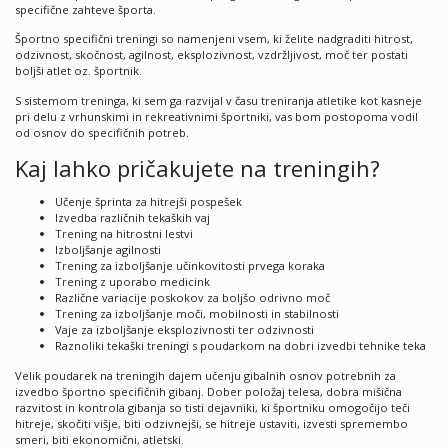
specifične zahteve športa.
Športno specifični treningi so namenjeni vsem, ki želite nadgraditi hitrost,
odzivnost, skočnost, agilnost, eksplozivnost, vzdržljivost, moč ter postati
boljši atlet oz. športnik.
S sistemom treninga, ki sem ga razvijal v času treniranja atletike kot kasneje
pri delu z vrhunskimi in rekreativnimi športniki, vas bom postopoma vodil
od osnov do specifičnih potreb.
Kaj lahko pričakujete na treningih?
Učenje šprinta za hitrejši pospešek
Izvedba različnih tekaških vaj
Trening na hitrostni lestvi
Izboljšanje agilnosti
Trening za izboljšanje učinkovitosti prvega koraka
Trening z uporabo medicink
Različne variacije poskokov za boljšo odrivno moč
Trening za izboljšanje moči, mobilnosti in stabilnosti
Vaje za izboljšanje eksplozivnosti ter odzivnosti
Raznoliki tekaški treningi s poudarkom na dobri izvedbi tehnike teka
Velik poudarek na treningih dajem učenju gibalnih osnov potrebnih za
izvedbo športno specifičnih gibanj. Dober položaj telesa, dobra mišična
razvitost in kontrola gibanja so tisti dejavniki, ki športniku omogočijo teči
hitreje, skočiti višje, biti odzivnejši, se hitreje ustaviti, izvesti spremembo
smeri, biti ekonomični, atletski.