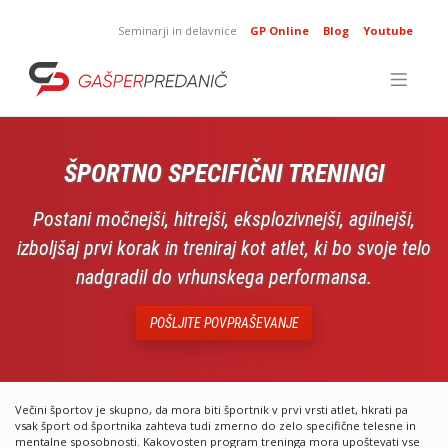
Skip
to
Seminarji in delavnice
GP Online
Blog
Youtube
content
ŠPORTNO SPECIFIČNI TRENINGI
Postani močnejši, hitrejši, eksplozivnejši, agilnejši,
izboljšaj prvi korak in treniraj kot atlet, ki bo svoje telo
nadgradil do vrhunskega performansa.
POŠLJITE POVPRAŠEVANJE
Večini športov je skupno, da mora biti športnik v prvi vrsti atlet, hkrati pa
vsak šport od športnika zahteva tudi zmerno do zelo specifične telesne in
mentalne sposobnosti. Kakovosten program treninga mora upoštevati vse