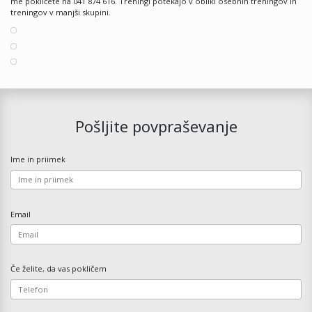
me pokličete na 041 874 616. Treningi potekajo v obliki osebnih treningov in
treningov v manjši skupini.
Pošljite povpraševanje
Ime in priimek
Email
Če želite, da vas pokličem