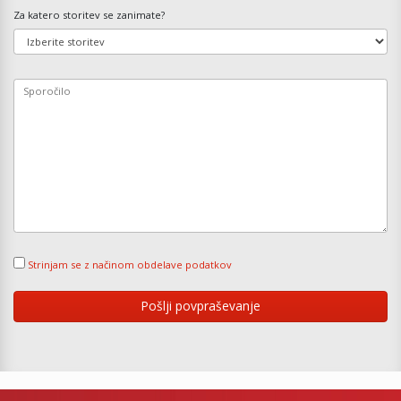
Za katero storitev se zanimate?
Strinjam se z načinom obdelave podatkov