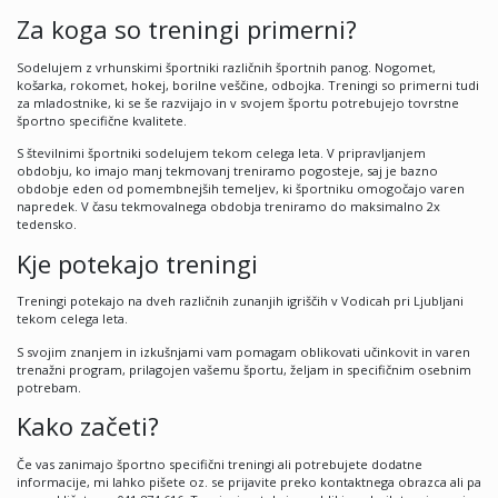
Za koga so treningi primerni?
Sodelujem z vrhunskimi športniki različnih športnih panog. Nogomet,
košarka, rokomet, hokej, borilne veščine, odbojka. Treningi so primerni tudi
za mladostnike, ki se še razvijajo in v svojem športu potrebujejo tovrstne
športno specifične kvalitete.
S številnimi športniki sodelujem tekom celega leta. V pripravljanjem
obdobju, ko imajo manj tekmovanj treniramo pogosteje, saj je bazno
obdobje eden od pomembnejših temeljev, ki športniku omogočajo varen
napredek. V času tekmovalnega obdobja treniramo do maksimalno 2x
tedensko.
Kje potekajo treningi
Treningi potekajo na dveh različnih zunanjih igriščih v Vodicah pri Ljubljani
tekom celega leta.
S svojim znanjem in izkušnjami vam pomagam oblikovati učinkovit in varen
trenažni program, prilagojen vašemu športu, željam in specifičnim osebnim
potrebam.
Kako začeti?
Če vas zanimajo športno specifični treningi ali potrebujete dodatne
informacije, mi lahko pišete oz. se prijavite preko kontaktnega obrazca ali pa