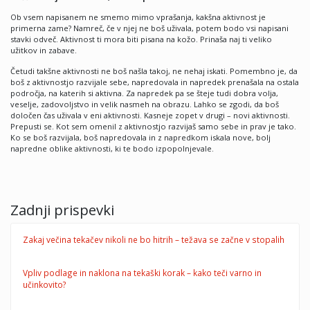
Ob vsem napisanem ne smemo mimo vprašanja, kakšna aktivnost je
primerna zame? Namreč, če v njej ne boš uživala, potem bodo vsi napisani
stavki odveč. Aktivnost ti mora biti pisana na kožo. Prinaša naj ti veliko
užitkov in zabave.
Četudi takšne aktivnosti ne boš našla takoj, ne nehaj iskati. Pomembno je, da
boš z aktivnostjo razvijale sebe, napredovala in napredek prenašala na ostala
področja, na katerih si aktivna. Za napredek pa se šteje tudi dobra volja,
veselje, zadovoljstvo in velik nasmeh na obrazu. Lahko se zgodi, da boš
določen čas uživala v eni aktivnosti. Kasneje zopet v drugi – novi aktivnosti.
Prepusti se. Kot sem omenil z aktivnostjo razvijaš samo sebe in prav je tako.
Ko se boš razvijala, boš napredovala in z napredkom iskala nove, bolj
napredne oblike aktivnosti, ki te bodo izpopolnjevale.
Zadnji prispevki
Zakaj večina tekačev nikoli ne bo hitrih – težava se začne v stopalih
Vpliv podlage in naklona na tekaški korak – kako teči varno in
učinkovito?