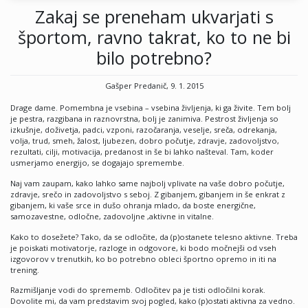
Zakaj se preneham ukvarjati s
športom, ravno takrat, ko to ne bi
bilo potrebno?
Gašper Predanič, 9. 1. 2015
Drage dame. Pomembna je vsebina – vsebina življenja, ki ga živite. Tem bolj
je pestra, razgibana in raznovrstna, bolj je zanimiva. Pestrost življenja so
izkušnje, doživetja, padci, vzponi, razočaranja, veselje, sreča, odrekanja,
volja, trud, smeh, žalost, ljubezen, dobro počutje, zdravje, zadovoljstvo,
rezultati, cilji, motivacija, predanost in še bi lahko našteval. Tam, koder
usmerjamo energijo, se dogajajo spremembe.
Naj vam zaupam, kako lahko same najbolj vplivate na vaše dobro počutje,
zdravje, srečo in zadovoljstvo s seboj. Z gibanjem, gibanjem in še enkrat z
gibanjem, ki vaše srce in dušo ohranja mlado, da boste energične,
samozavestne, odločne, zadovoljne ,aktivne in vitalne.
Kako to dosežete? Tako, da se odločite, da (p)ostanete telesno aktivne. Treba
je poiskati motivatorje, razloge in odgovore, ki bodo močnejši od vseh
izgovorov v trenutkih, ko bo potrebno obleci športno opremo in iti na
trening.
Razmišljanje vodi do sprememb. Odločitev pa je tisti odločilni korak.
Dovolite mi, da vam predstavim svoj pogled, kako (p)ostati aktivna za vedno.