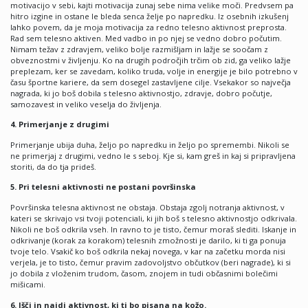
motivacijo v sebi, kajti motivacija zunaj sebe nima velike moči. Predvsem pa
hitro izgine in ostane le bleda senca želje po napredku. Iz osebnih izkušenj
lahko povem, da je moja motivacija za redno telesno aktivnost preprosta.
Rad sem telesno aktiven. Med vadbo in po njej se vedno dobro počutim.
Nimam težav z zdravjem, veliko bolje razmišljam in lažje se soočam z
obveznostmi v življenju. Ko na drugih področjih trčim ob zid, ga veliko lažje
preplezam, ker se zavedam, koliko truda, volje in energije je bilo potrebno v
času športne kariere, da sem dosegel zastavljene cilje. Vsekakor so največja
nagrada, ki jo boš dobila s telesno aktivnostjo, zdravje, dobro počutje,
samozavest in veliko veselja do življenja.
4. Primerjanje z drugimi
Primerjanje ubija duha, željo po napredku in željo po spremembi. Nikoli se
ne primerjaj z drugimi, vedno le s seboj. Kje si, kam greš in kaj si pripravljena
storiti, da do tja prideš.
5. Pri telesni aktivnosti ne postani površinska
Površinska telesna aktivnost ne obstaja. Obstaja zgolj notranja aktivnost, v
kateri se skrivajo vsi tvoji potenciali, ki jih boš s telesno aktivnostjo odkrivala.
Nikoli ne boš odkrila vseh. In ravno to je tisto, čemur moraš slediti. Iskanje in
odkrivanje (korak za korakom) telesnih zmožnosti je darilo, ki ti ga ponuja
tvoje telo. Vsakič ko boš odkrila nekaj novega, v kar na začetku morda nisi
verjela, je to tisto, čemur pravim zadovoljstvo občutkov (beri nagrade), ki si
jo dobila z vloženim trudom, časom, znojem in tudi občasnimi bolečimi
mišicami.
6. Išči in najdi aktivnost, ki ti bo pisana na kožo.