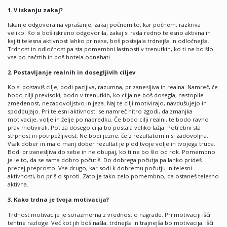
1. V iskanju zakaj?
Iskanje odgovora na vprašanje, zakaj počnem to, kar počnem, razkriva
veliko. Ko si boš iskreno odgovorila, zakaj si rada redno telesno aktivna in
kaj ti telesna aktivnost lahko prinese, boš postajala trdnejša in odločnejša.
Trdnost in odločnost pa sta pomembni lastnosti v trenutkih, ko ti ne bo šlo
vse po načrtih in boš hotela odnehati.
2. Postavljanje realnih in dosegljivih ciljev
Ko si postaviš cilje, bodi pazljiva, razumna, prizanesljiva in realna. Namreč, če
bodo cilji previsoki, bodo v trenutkih, ko cilja ne boš dosegla, nastopile
zmedenost, nezadovoljstvo in jeza. Naj te cilji motivirajo, navdušujejo in
spodbujajo. Pri telesni aktivnosti se namreč hitro zgodi, da zmanjka
motivacije, volje in želje po napredku. Če bodo cilji realni, te bodo ravno
prav motivirali. Pot za dosego cilja bo postala veliko lažja. Potrebni sta
strpnost in potrpežljivost. Ne bodi jezne, če z rezultatom nisi zadovoljna.
Vsak dober in malo manj dober rezultat je plod tvoje volje in tvojega truda.
Bodi prizanesljiva do sebe in ne obupaj, ko ti ne bo šlo od rok. Pomembno
je le to, da se sama dobro počutiš. Do dobrega počutja pa lahko prideš
precej preprosto. Vse drugo, kar sodi k dobremu počutju in telesni
aktivnosti, bo prišlo sproti. Zato je tako zelo pomembno, da ostaneš telesno
aktivna.
3. Kako trdna je tvoja motivacija?
Trdnost motivacije je sorazmerna z vrednostjo nagrade. Pri motivaciji išči
tehtne razloge. Več kot jih boš našla, trdnejša in trajnejša bo motivacija. Išči