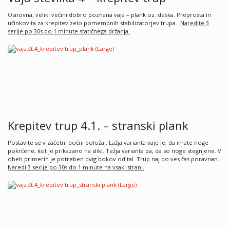
Osnovna, veliki večini dobro poznana vaja – plank oz. deska. Preprosta in
učinkovita za krepitev zelo pomembnih stabilizatorjev trupa.
Naredite 3
serije po 30s do 1 minute stati
čnega dr
žanja.
Krepitev trup 4.1. – stranski plank
Postavite se v začetni bočni položaj. Lažja varianta vaje je, da imate noge
pokrčene, kot je prikazano na sliki. Težja varianta pa, da so noge stegnjene. V
obeh primerih je potreben dvig bokov od tal. Trup naj bo ves čas poravnan.
Naredi 3 serije po 30s do 1 minute na vsaki strani.