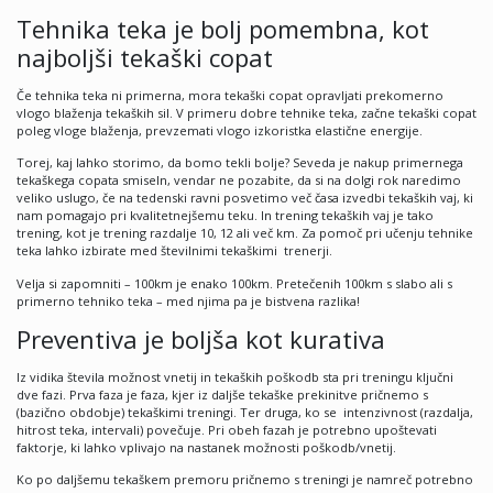
Tehnika teka je bolj pomembna, kot
najboljši tekaški copat
Če tehnika teka ni primerna, mora tekaški copat opravljati prekomerno
vlogo blaženja tekaških sil. V primeru dobre tehnike teka, začne tekaški copat
poleg vloge blaženja, prevzemati vlogo izkoristka elastične energije.
Torej, kaj lahko storimo, da bomo tekli bolje? Seveda je nakup primernega
tekaškega copata smiseln, vendar ne pozabite, da si na dolgi rok naredimo
veliko uslugo, če na tedenski ravni posvetimo več časa izvedbi tekaških vaj, ki
nam pomagajo pri kvalitetnejšemu teku. In trening tekaških vaj je tako
trening, kot je trening razdalje 10, 12 ali več km. Za pomoč pri učenju tehnike
teka lahko izbirate med številnimi tekaškimi trenerji.
Velja si zapomniti – 100km je enako 100km. Pretečenih 100km s slabo ali s
primerno tehniko teka – med njima pa je bistvena razlika!
Preventiva je boljša kot kurativa
Iz vidika števila možnost vnetij in tekaških poškodb sta pri treningu ključni
dve fazi. Prva faza je faza, kjer iz daljše tekaške prekinitve pričnemo s
(bazično obdobje) tekaškimi treningi. Ter druga, ko se intenzivnost (razdalja,
hitrost teka, intervali) povečuje. Pri obeh fazah je potrebno upoštevati
faktorje, ki lahko vplivajo na nastanek možnosti poškodb/vnetij.
Ko po daljšemu tekaškem premoru pričnemo s treningi je namreč potrebno