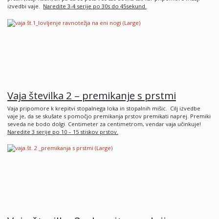
izvedbi vaje.
Naredite 3-4 serije po 30s do 45sekund.
Vaja
š
tevilka 2
– premikanje s prstmi
Vaja pripomore k krepitvi stopalnega loka in stopalnih mišic. Cilj izvedbe
vaje je, da se skušate s pomočjo premikanja prstov premikati naprej. Premiki
seveda ne bodo dolgi. Centimeter za centimetrom, vendar vaja učinkuje!
Naredite 3 serije po 10
– 15 stiskov prstov.