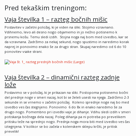
Pred tekaškim treningom:
Vaja
š
tevilka 1
– razteg bo
čnih mi
šic
Postavitev v začetni položaj, ki je viden na sliki. Stojimo vzravnano.
Vdihnemo, levo ali desno nogo objamemo in jo nežno potisnemo k
prsnemu košu. Temu sledi izdih. Stojna noga naj bom med izvedbo, kar se
da vzravnana. Zadržimo za nekaj sekund, nogo spustimo in naredimo korak
naprej in ponovimo enako še za drugo stran. Skupaj naredimo od 6 do 10
ponovitev vsake strani.
Vaja
š
tevilka 2
– dinami
čni razteg zadnje
lo
že
Postavimo se v položaj, ki je prikazan na sliki. Postopoma potisnemo bočni
del prednje noge v smeri nazaj, kot bi se želeli usesti na njega. Zadržimo 2-3
sekunde in se vrnemo v začetni položaj. Koleno sprednje noge naj bo med
izvedbo ves čas stegnjeno. Ponovimo 6 do 8x in enako naredimo še za
drugo nogo. Pomembno pri izvedbi vaje je dihanje. Vdihu sledi izdih v smeri
potiskanja bočnega dela nazaj. Poleg dihanja pa ni potreba po prevelikem
pritisku teže na sprednjo nogo. Prednja noga mora biti med izvedbo ves čas
iztegnjena. V kolikor se bo začela v kolenskem sklepu krčiti, je pritisk
prevelik!