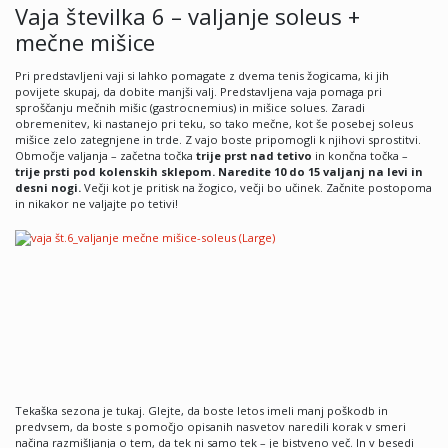
Vaja številka 6 – valjanje soleus +
mečne mišice
Pri predstavljeni vaji si lahko pomagate z dvema tenis žogicama, ki jih
povijete skupaj, da dobite manjši valj. Predstavljena vaja pomaga pri
sproščanju mečnih mišic (gastrocnemius) in mišice solues. Zaradi
obremenitev, ki nastanejo pri teku, so tako mečne, kot še posebej soleus
mišice zelo zategnjene in trde. Z vajo boste pripomogli k njihovi sprostitvi.
Območje valjanja – začetna točka
trije prst nad tetivo
in končna točka –
trije prsti pod kolenskih sklepom. Naredite 10 do 15 valjanj na levi in
desni nogi.
Večji kot je pritisk na žogico, večji bo učinek. Začnite postopoma
in nikakor ne valjajte po tetivi!
Tekaška sezona je tukaj. Glejte, da boste letos imeli manj poškodb in
predvsem, da boste s pomočjo opisanih nasvetov naredili korak v smeri
načina razmišljanja o tem, da tek ni samo tek – je bistveno več. In v besedi