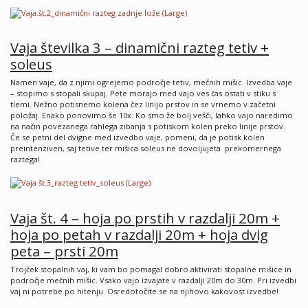
Vaja
š
tevilka 3
– dinami
čni razteg tetiv +
soleus
Namen vaje, da z njimi ogrejemo področje tetiv, mečnih mišic. Izvedba vaje
– stopimo s stopali skupaj. Pete morajo med vajo ves čas ostati v stiku s
tlemi. Nežno potisnemo kolena čez linijo prstov in se vrnemo v začetni
položaj. Enako ponovimo še 10x. Ko smo že bolj vešči, lahko vajo naredimo
na način povezanega rahlega zibanja s potiskom kolen preko linije prstov.
Če se petni del dvigne med izvedbo vaje, pomeni, da je potisk kolen
preintenziven, saj tetive ter mišica soleus ne dovoljujeta prekomernega
raztega!
Vaja
št. 4
– hoja po prstih v razdalji 20m +
hoja po petah v razdalji 20m + hoja dvig
peta
– prsti 20m
Trojček stopalnih vaj, ki vam bo pomagal dobro aktivirati stopalne mišice in
področje mečnih mišic. Vsako vajo izvajate v razdalji 20m do 30m. Pri izvedbi
vaj ni potrebe po hitenju. Osredotočite se na njihovo kakovost izvedbe!