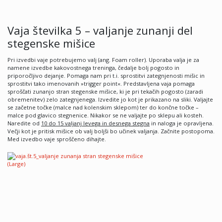
Vaja številka 5 – valjanje zunanji del
stegenske mišice
Pri izvedbi vaje potrebujemo valj (ang. Foam roller). Uporaba valja je za
namene izvedbe kakovostnega treninga, čedalje bolj pogosto in
priporočljivo dejanje. Pomaga nam pri t.i. sprostitvi zategnjenosti mišic in
sprostitvi tako imenovanih »trigger point«. Predstavljena vaja pomaga
sproščati zunanjo stran stegenske mišice, ki je pri tekačih pogosto (zaradi
obremenitev) zelo zategnjenega. Izvedite jo kot je prikazano na sliki. Valjajte
se začetne točke (malce nad kolenskim sklepom) ter do končne točke –
malce pod glavico stegnenice. Nikakor se ne valjajte po sklepu ali kosteh.
Naredite od
10 do 15 valjanj levega in desnega stegna
in naloga je opravljena.
Večji kot je pritisk mišice ob valj boljši bo učinek valjanja. Začnite postopoma.
Med izvedbo vaje sproščeno dihajte.