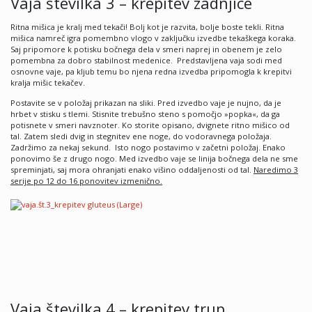
Vaja številka 3 – krepitev zadnjice
Ritna mišica je kralj med tekači! Bolj kot je razvita, bolje boste tekli. Ritna
mišica namreč igra pomembno vlogo v zaključku izvedbe tekaškega koraka.
Saj pripomore k potisku bočnega dela v smeri naprej in obenem je zelo
pomembna za dobro stabilnost medenice. Predstavljena vaja sodi med
osnovne vaje, pa kljub temu bo njena redna izvedba pripomogla k krepitvi
kralja mišic tekačev.
Postavite se v položaj prikazan na sliki. Pred izvedbo vaje je nujno, da je
hrbet v stisku s tlemi. Stisnite trebušno steno s pomočjo »popka«, da ga
potisnete v smeri navznoter. Ko storite opisano, dvignete ritno mišico od
tal. Zatem sledi dvig in stegnitev ene noge, do vodoravnega položaja.
Zadržimo za nekaj sekund. Isto nogo postavimo v začetni položaj. Enako
ponovimo še z drugo nogo. Med izvedbo vaje se linija bočnega dela ne sme
spreminjati, saj mora ohranjati enako višino oddaljenosti od tal.
Naredimo 3
serije po 12 do 16 ponovitev izmeni
čno.
Vaja številka 4 – krepitev trup