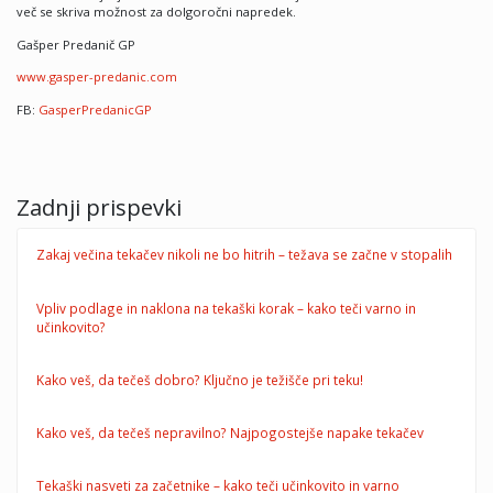
več se skriva možnost za dolgoročni napredek.
Gašper Predanič GP
www.gasper-predanic.com
FB:
GasperPredanicGP
Zadnji prispevki
Zakaj večina tekačev nikoli ne bo hitrih – težava se začne v stopalih
Vpliv podlage in naklona na tekaški korak – kako teči varno in
učinkovito?
Kako veš, da tečeš dobro? Ključno je težišče pri teku!
Kako veš, da tečeš nepravilno? Najpogostejše napake tekačev
Tekaški nasveti za začetnike – kako teči učinkovito in varno