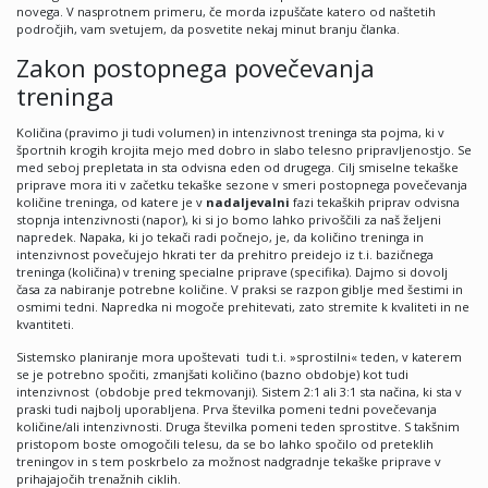
novega. V nasprotnem primeru, če morda izpuščate katero od naštetih
področjih, vam svetujem, da posvetite nekaj minut branju članka.
Zakon postopnega povečevanja
treninga
Količina (pravimo ji tudi volumen) in intenzivnost treninga sta pojma, ki v
športnih krogih krojita mejo med dobro in slabo telesno pripravljenostjo. Se
med seboj prepletata in sta odvisna eden od drugega. Cilj smiselne tekaške
priprave mora iti v začetku tekaške sezone v smeri postopnega povečevanja
količine treninga, od katere je v
nadaljevalni
fazi tekaških priprav odvisna
stopnja intenzivnosti (napor), ki si jo bomo lahko privoščili za naš željeni
napredek. Napaka, ki jo tekači radi počnejo, je, da količino treninga in
intenzivnost povečujejo hkrati ter da prehitro preidejo iz t.i. bazičnega
treninga (količina) v trening specialne priprave (specifika). Dajmo si dovolj
časa za nabiranje potrebne količine. V praksi se razpon giblje med šestimi in
osmimi tedni. Napredka ni mogoče prehitevati, zato stremite k kvaliteti in ne
kvantiteti.
Sistemsko planiranje mora upoštevati tudi t.i. »sprostilni« teden, v katerem
se je potrebno spočiti, zmanjšati količino (bazno obdobje) kot tudi
intenzivnost (obdobje pred tekmovanji). Sistem 2:1 ali 3:1 sta načina, ki sta v
praski tudi najbolj uporabljena. Prva številka pomeni tedni povečevanja
količine/ali intenzivnosti. Druga številka pomeni teden sprostitve. S takšnim
pristopom boste omogočili telesu, da se bo lahko spočilo od preteklih
treningov in s tem poskrbelo za možnost nadgradnje tekaške priprave v
prihajajočih trenažnih ciklih.