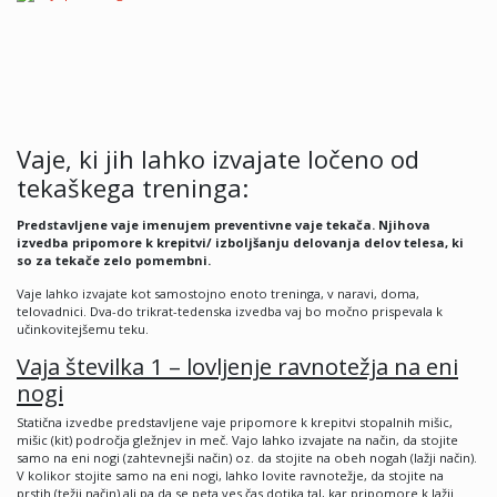
Vaje, ki jih lahko izvajate ločeno od
tekaškega treninga:
Predstavljene vaje imenujem preventivne vaje teka
ča. Njihova
izvedba pripomore k krepitvi/ izbolj
šanju delovanja delov telesa, ki
so za teka
če zelo pomembni.
Vaje lahko izvajate kot samostojno enoto treninga, v naravi, doma,
telovadnici. Dva-do trikrat-tedenska izvedba vaj bo močno prispevala k
učinkovitejšemu teku.
Vaja
š
tevilka 1
– lovljenje ravnote
žja na eni
nogi
Statična izvedbe predstavljene vaje pripomore k krepitvi stopalnih mišic,
mišic (kit) področja gležnjev in meč. Vajo lahko izvajate na način, da stojite
samo na eni nogi (zahtevnejši način) oz. da stojite na obeh nogah (lažji način).
V kolikor stojite samo na eni nogi, lahko lovite ravnotežje, da stojite na
prstih (težji način) ali pa da se peta ves čas dotika tal, kar pripomore k lažji