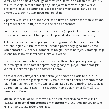
vzeti v obzir pripravljenost ligamentov, vezi, tetiv in obsklepnih struktur. V
času mirovanja, zaradi pomanjkanja dražljajev in razteznih gibov, tkiva
praviloma izgubijo elastičnost in sposobnost amortizacije, kar vodi do
okorelosti gibov, nestabilnosti, tudi bolečine.
V primeru, da ste bili poškodovani, pa so tkiva po poškodbah manj elastična,
bolj zadebeljena. In tu je potrebna še večja pozornost.
Enako je v fazi, kjer povečujemo intenzivnost (napor) tekaških treningov.
Povečana intenzivnost lahko prav tako privede do poškodb oz. vnetij.
Telo deluje kot celota. Se prilagaja in mnogokrat išče bližnjice pri izvedbi
potrebnih gibov. Bližnjico v smeri izvedbe potrebnega giba imenujemo
kompenzacijski vzorec, ki pomeni, da bo gib seveda narejen, vprašanje pa je,
kakšna bo kakovost in varnost njegove izvedbe.
In ker tek sodi med gibanje, kjer prihaja do številnih se ponavljajočih gibov,
se hitro zgodi, da se zaradi nepravilnega gibanja vključijo kompenzacijski
vzorci, ki lahko vodijo do nepotrebnih težav.
Na telo tekača vplivajo sile. Telo tekača je primorano blažiti te sile in jih
prenašati v elastično gibanje v teku. Zato bi moral biti tekač primerno razvit
(elastičen, stabilen, gibljiv, močan, prožen, itd). To pa je možno zagotoviti le
ob rednem servisu, s katerim se zagotovi napredek in zmanjša možnost
nastanka poškodb.
»Redni servis« je razdeljen v dve skupine vaj. Prva skupina so vaje, ki jih
izvajate
pred tekaškim treningom (tekom)
V drugo skupino sodijo vaje,
ki jih lahko izvajate ločeno od njega.