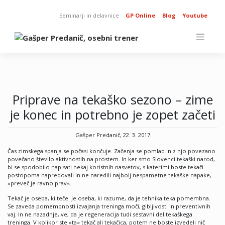
Skip
to
Seminarji in delavnice
GP Online
Blog
Youtube
content
Priprave na tekaško sezono – zime
je konec in potrebno je zopet začeti
Gašper Predanič, 22. 3. 2017
Čas zimskega spanja se počasi končuje. Začenja se pomlad in z njo povezano
povečano število aktivnostih na prostem. In ker smo Slovenci tekaški narod,
bi se spodobilo napisati nekaj koristnih nasvetov, s katerimi boste tekači
postopoma napredovali in ne naredili najbolj nespametne tekaške napake,
»preveč je ravno prav«.
Tekač je oseba, ki teče. Je oseba, ki razume, da je tehnika teka pomembna.
Se zaveda pomembnosti izvajanja treninga moči, gibljivosti in preventivnih
vaj. In ne nazadnje, ve, da je regeneracija tudi sestavni del tekaškega
treninga. V kolikor ste »ta« tekač ali tekačica, potem ne boste izvedeli nič