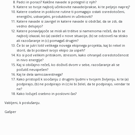
Padci in porazi? Kakšne navade si potegnil iz njih?
Katere so tvoje najbolj učinkovite navade/prakse, ki te peljejo naprej?
Katere osebne in poklicne rutine ti pomagajo ostati osredotočeni,
energični, ustvarjalni, produktivni in učinkoviti?
Katere navade si zavrgel in katere navade si obdržal, da se zdi, da
vedno delujejo?
Katere ponavljajoče se misli ali trditve si namenoma rečeš, da bi se
najbolj izkazal, ko (a) zaideš v nove situacije, (b) se odzoveš na stisko
ali razočaranje in (c) pomagaš drugim?
Če bi se jutri lotil velikega novega ekipnega projekta, kaj bi rekel in
storil, da bi postavil svojo ekipo za uspeh?
Ko si pod velikim pritiskom, stresom, kako ohranjaš osredotočenost
in nivo energije?
Kaj si običajno rečeš, ko doživiš dvom v sebe, razočaranje ali se
počutiš neuspešen?
Kaj te dela samozavestnega?
Kako pristopiš k soočanju z drugimi ljudmi v tvojem življenju, ki te (a)
podpirajo, (b) ne podpirajo in (c) ki bi želel, da te podpirajo, vendar te
ne?
Kako ločuješ osebno in poslovni čas?
Vabljeni, k poslušanju.
Gašper