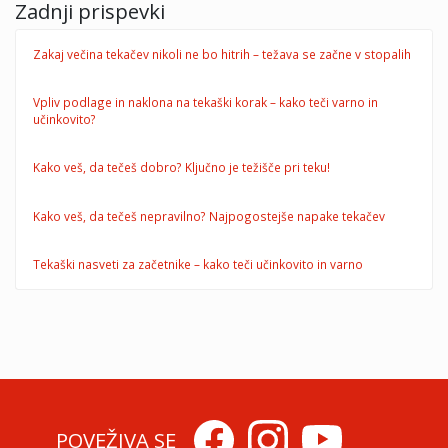
Zadnji prispevki
Zakaj večina tekačev nikoli ne bo hitrih – težava se začne v stopalih
Vpliv podlage in naklona na tekaški korak – kako teči varno in
učinkovito?
Kako veš, da tečeš dobro? Ključno je težišče pri teku!
Kako veš, da tečeš nepravilno? Najpogostejše napake tekačev
Tekaški nasveti za začetnike – kako teči učinkovito in varno
POVEŽIVA SE