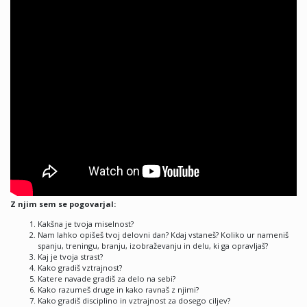
Z njim sem se pogovarjal:
Kakšna je tvoja miselnost?
Nam lahko opišeš tvoj delovni dan? Kdaj vstaneš? Koliko ur nameniš
spanju, treningu, branju, izobraževanju in delu, ki ga opravljaš?
Kaj je tvoja strast?
Kako gradiš vztrajnost?
Katere navade gradiš za delo na sebi?
Kako razumeš druge in kako ravnaš z njimi?
Kako gradiš disciplino in vztrajnost za dosego ciljev?