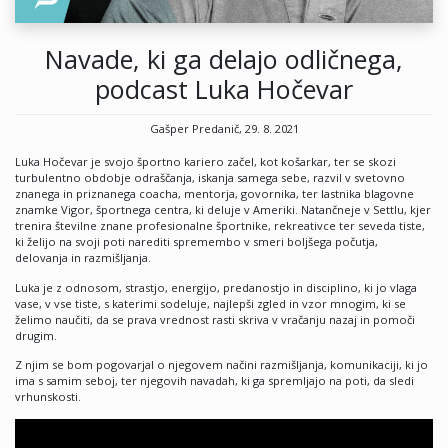
Navade, ki ga delajo odličnega,
podcast Luka Hočevar
Gašper Predanič, 29. 8. 2021
Luka Hočevar je svojo športno kariero začel, kot košarkar, ter se skozi
turbulentno obdobje odraščanja, iskanja samega sebe, razvil v svetovno
znanega in priznanega coacha, mentorja, govornika, ter lastnika blagovne
znamke Vigor, športnega centra, ki deluje v Ameriki. Natančneje v Settlu, kjer
trenira številne znane profesionalne športnike, rekreativce ter seveda tiste,
ki želijo na svoji poti narediti spremembo v smeri boljšega počutja,
delovanja in razmišljanja.
Luka je z odnosom, strastjo, energijo, predanostjo in disciplino, ki jo vlaga
vase, v vse tiste, s katerimi sodeluje, najlepši zgled in vzor mnogim, ki se
želimo naučiti, da se prava vrednost rasti skriva v vračanju nazaj in pomoči
drugim.
Z njim se bom pogovarjal o njegovem načini razmišljanja, komunikaciji, ki jo
ima s samim seboj, ter njegovih navadah, ki ga spremljajo na poti, da sledi
vrhunskosti.