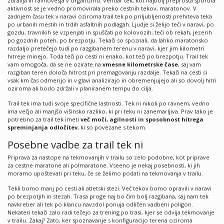
zdravja in ravnovesja v organizmu. Vendar tek, kot najbolj preprosta športna
aktivnost se je vedno promovirala preko cestnih tekov, maratonov. V
zadnjem času tek v naravi oziroma trail tek po priljubljenosti prehiteva teka
po urbanih mestih in trdih asfaltnih podlagah. Ljudje si želijo teči v naravi, po
gozdu, travnikih se vzpenjati in spuščati po kolovozih, teči ob rekah, jezerih
po gozdnih poteh, po brezpotju. Tekači so spoznali, da lahko maratonsko
razdaljo pretečejo tudi po razgibanem terenu v naravi, kjer jim kilometri
hitreje minejo. Toda teči po cesti ni enako, kot teči po brezpotju. Trail tek
vam omogoča, da se ne ozirate na
vmesne kilometrske čase
, saj vam
razgiban teren določa hitrost pri premagovanju razdalje. Tekači na cesti si
vsak km čas odmerijo in v glavi analizirajo in obremenjujejo ali so dovolj hitri
oziroma ali bodo zdržali v planiranem tempu do cilja.
Trail tek ima tudi svoje specifične lastnosti. Tek ni nikoli po ravnem, vedno
ima večjo ali manjšo višinsko razliko, ki pri teku ni zanemarljiva. Prav tako je
potrebno za trail tek imeti
več moči, agilnosti in sposobnost hitrega
spreminjanja odločitev
, ki so povezane s tekom.
Posebne vadbe za trail tek ni
Priprava za nastope na tekmovanjih v trailu so zelo podobne, kot priprave
za cestne maratone ali polmaratone. Vseeno je nekaj posebnosti, ki jih
moramo upoštevati pri teku, če se želimo podati na tekmovanja v trailu.
Tekli bomo manj po cesti ali atletski stezi. Več tekov bomo opravili v naravi
po brezpotjih in stezah. Trasa proge naj bo čim bolj razgibana, saj nam tek
navkreber ali tek po klancu navzdol ponuja odličen vadbeni poligon.
Nekateri tekači zalo radi tečejo za trening po trasi, kjer se odvija tekmovanje
v trailu. Zakaj? Zato, ker spoznavanje s konfiguracijo terena oziroma