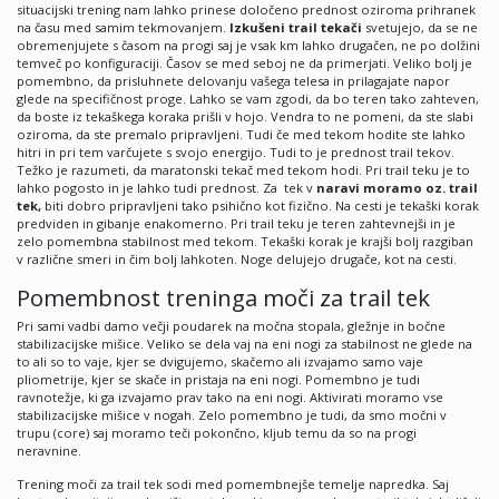
situacijski trening nam lahko prinese določeno prednost oziroma prihranek
na času med samim tekmovanjem.
Izkušeni trail tekači
svetujejo, da se ne
obremenjujete s časom na progi saj je vsak km lahko drugačen, ne po dolžini
temveč po konfiguraciji. Časov se med seboj ne da primerjati. Veliko bolj je
pomembno, da prisluhnete delovanju vašega telesa in prilagajate napor
glede na specifičnost proge. Lahko se vam zgodi, da bo teren tako zahteven,
da boste iz tekaškega koraka prišli v hojo. Vendra to ne pomeni, da ste slabi
oziroma, da ste premalo pripravljeni. Tudi če med tekom hodite ste lahko
hitri in pri tem varčujete s svojo energijo. Tudi to je prednost trail tekov.
Težko je razumeti, da maratonski tekač med tekom hodi. Pri trail teku je to
lahko pogosto in je lahko tudi prednost. Za tek v
naravi moramo oz. trail
tek,
biti dobro pripravljeni tako psihično kot fizično. Na cesti je tekaški korak
predviden in gibanje enakomerno. Pri trail teku je teren zahtevnejši in je
zelo pomembna stabilnost med tekom. Tekaški korak je krajši bolj razgiban
v različne smeri in čim bolj lahkoten. Noge delujejo drugače, kot na cesti.
Pomembnost treninga moči za trail tek
Pri sami vadbi damo večji poudarek na močna stopala, gležnje in bočne
stabilizacijske mišice. Veliko se dela vaj na eni nogi za stabilnost ne glede na
to ali so to vaje, kjer se dvigujemo, skačemo ali izvajamo samo vaje
pliometrije, kjer se skače in pristaja na eni nogi. Pomembno je tudi
ravnotežje, ki ga izvajamo prav tako na eni nogi. Aktivirati moramo vse
stabilizacijske mišice v nogah. Zelo pomembno je tudi, da smo močni v
trupu (core) saj moramo teči pokončno, kljub temu da so na progi
neravnine.
Trening moči za trail tek sodi med pomembnejše temelje napredka. Saj