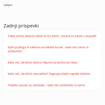
Gašper
Zadnji prispevki
Zakaj večina tekačev nikoli ne bo hitrih – težava se začne v stopalih
Vpliv podlage in naklona na tekaški korak – kako teči varno in
učinkovito?
Kako veš, da tečeš dobro? Ključno je težišče pri teku!
Kako veš, da tečeš nepravilno? Najpogostejše napake tekačev
Tekaški nasveti za začetnike – kako teči učinkovito in varno