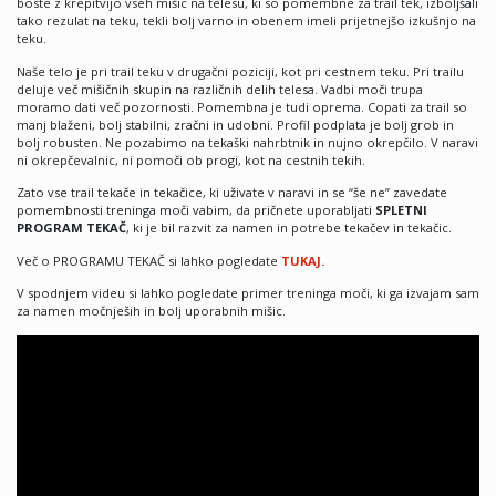
boste z krepitvijo vseh mišic na telesu, ki so pomembne za trail tek, izboljšali
tako rezulat na teku, tekli bolj varno in obenem imeli prijetnejšo izkušnjo na
teku.
Naše telo je pri trail teku v drugačni poziciji, kot pri cestnem teku. Pri trailu
deluje več mišičnih skupin na različnih delih telesa. Vadbi moči trupa
moramo dati več pozornosti. Pomembna je tudi oprema. Copati za trail so
manj blaženi, bolj stabilni, zračni in udobni. Profil podplata je bolj grob in
bolj robusten. Ne pozabimo na tekaški nahrbtnik in nujno okrepčilo. V naravi
ni okrepčevalnic, ni pomoči ob progi, kot na cestnih tekih.
Zato vse trail tekače in tekačice, ki uživate v naravi in se “še ne” zavedate
pomembnosti treninga moči vabim, da pričnete uporabljati
SPLETNI
PROGRAM TEKAČ
, ki je bil razvit za namen in potrebe tekačev in tekačic.
Več o PROGRAMU TEKAČ si lahko pogledate
TUKAJ.
V spodnjem videu si lahko pogledate primer treninga moči, ki ga izvajam sam
za namen močnješih in bolj uporabnih mišic.