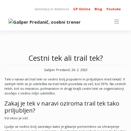
Skip
to
Seminarji in delavnice
GP Online
Blog
Youtube
content
Cestni tek ali trail tek?
Gašper Predanič, 26. 2. 2023
Teki v naravi ali trail teki so vedno bolj popularni in priljubljeni med tekači. V
zadnjih letih se je udeležba na trail tekih povečala za več, kot 30 %. Na cestnih
tekih, kot so maraton, polmaraton in drugi krajši cestni teki se organizatorji
soočajo z vedno nižjo udeležbo.
Zakaj je tek v naravi oziroma trail tek tako
priljubljen?
Vzrokov je več.
Ljudje se vedno bolj zavedajo kako je gibanje pomembno za ohranjenje