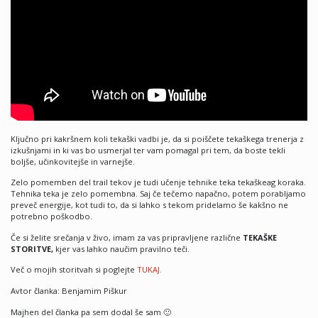
Ključno pri kakršnem koli tekaški vadbi je, da si poiščete tekaškega trenerja z
izkušnjami in ki vas bo usmerjal ter vam pomagal pri tem, da boste tekli
boljše, učinkovitejše in varnejše.
Zelo pomemben del trail tekov je tudi učenje tehnike teka tekaškeag koraka.
Tehnika teka je zelo pomembna. Saj če tečemo napačno, potem porabljamo
preveč energije, kot tudi to, da si lahko s tekom pridelamo še kakšno ne
potrebno poškodbo.
Če si želite srečanja v živo, imam za vas pripravljene različne
TEKAŠKE
STORITVE,
kjer vas lahko naučim pravilno teči.
Več o mojih storitvah si poglejte
TUKAJ.
Avtor članka: Benjamim Piškur
Majhen del članka pa sem dodal še sam 🙂