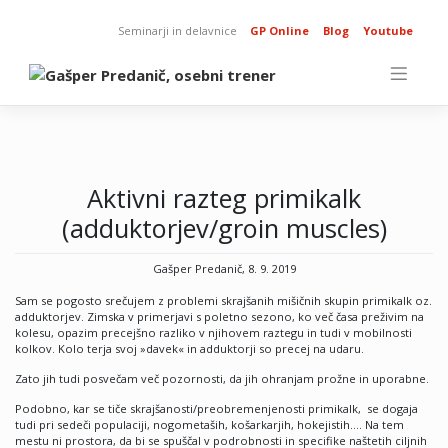
Skip
to
Seminarji in delavnice
GP Online
Blog
Youtube
content
Aktivni razteg primikalk
(adduktorjev/groin muscles)
Gašper Predanič, 8. 9. 2019
Sam se pogosto srečujem z problemi skrajšanih mišičnih skupin primikalk oz.
adduktorjev. Zimska v primerjavi s poletno sezono, ko več časa preživim na
kolesu, opazim precejšno razliko v njihovem raztegu in tudi v mobilnosti
kolkov. Kolo terja svoj »davek« in adduktorji so precej na udaru.
Zato jih tudi posvečam več pozornosti, da jih ohranjam prožne in uporabne.
Podobno, kar se tiče skrajšanosti/preobremenjenosti primikalk, se dogaja
tudi pri sedeči populaciji, nogometaših, košarkarjih, hokejistih…. Na tem
mestu ni prostora, da bi se spuščal v podrobnosti in specifike naštetih ciljnih