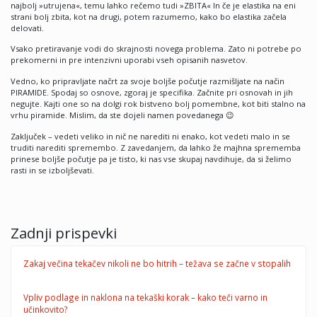
najbolj »utrujena«, temu lahko rečemo tudi »ZBITA« In če je elastika na eni
strani bolj zbita, kot na drugi, potem razumemo, kako bo elastika začela
delovati.
Vsako pretiravanje vodi do skrajnosti novega problema. Zato ni potrebe po
prekomerni in pre intenzivni uporabi vseh opisanih nasvetov.
Vedno, ko pripravljate načrt za svoje boljše počutje razmišljate na način
PIRAMIDE. Spodaj so osnove, zgoraj je specifika. Začnite pri osnovah in jih
negujte. Kajti one so na dolgi rok bistveno bolj pomembne, kot biti stalno na
vrhu piramide. Mislim, da ste dojeli namen povedanega 😉
Zaključek – vedeti veliko in nič ne narediti ni enako, kot vedeti malo in se
truditi narediti spremembo. Z zavedanjem, da lahko že majhna sprememba
prinese boljše počutje pa je tisto, ki nas vse skupaj navdihuje, da si želimo
rasti in se izboljševati.
Zadnji prispevki
Zakaj večina tekačev nikoli ne bo hitrih – težava se začne v stopalih
Vpliv podlage in naklona na tekaški korak – kako teči varno in
učinkovito?