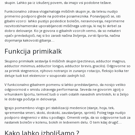
skupin. Lahko pa iz izkušenj povem, da imajo vsi podobne težave.
Funkcionalno zdrava vloga/naloga mišičnih skupin je, da telesu nudijo
primerno podporo glede na potrebe posameznika. Ponavljajoči se, isti
gibalni vzorci lahko pustijo posledice bolečin, neravnovesja, neprimerne
razvitosti/namenske uporabljanosti mišičnega ustroja, ki naj bi skrbel za
dobro delovanje. Ko je govora o gibalnih vzorcih vemo, da so nekateri
»pač« prevladujoči, naj si bo zaradi načina življenja, zvrsti športa, načina
dojemanja kakovosti gibanja….
Funkcija primikalk
Skupino primikalk sestavlja 6 mišičnih skupin (pectineus, adductor magnus,
adductor minimus, adductor longus, adductor brevis, gracilis). Odgovorne so
za primik stegnenice, njihovo notranjo in zunanjo rotacijo, fleksijo kolka ter
deluje tudi kot ekstenzor v souporabi zadnjih lož.
V funkcionalno gibalnem pomenu si lahko predstavljamo, da nosijo veliko
odgovornost v smislu zdravega performansa. Seveda ne govorim zgolj o
vrhunskem športu, temveč tudi o vseh ostalih navadnih smrtnikih, ki si želijo
le dobrega počutja in delovanja.
Igrajo pomembno vlogo pri stabilizaciji medenice (stanje, hoja, tek,
sprememba smeri, skoki, doskoki, zaustavljanje, sprinti). Poleg tega nudijo
podporo stegnenici v stiku s podlago. Omeniti velja, da so odgovorne tudi za
nastanek bolečin v kolenu, bokih in ledvenem delu. O tem kdaj drugič….
Kako lahko izboljšamo ?