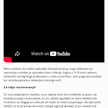
Meni osebno, še vedno najboljše delujoči pristop, ki ga naštevam po
zaporedju izvedbe je uporaba foam rollerja, žogice, ( 5-10 min), aktivno
dinamični razteg (ki ga prikazujem v video posnetku; zelo pogosta izvedba)
ter seveda pametno sestavljen trening moči.
Za lažje razumevanje!
Če si predstavljamo elastiko, ki je napeta med dve točkama, je jasno, da
elastika postaja neuporabna, ko bo začela izgubljati na njeni elastičnosti.
Podobno se dogaja pri mišicah ter kitah, ki mišico pripenjajo. Na njihovem
stičišču, ki se pripenja na mesto sklepa (zgoraj-spodaj) je po navadi tudi